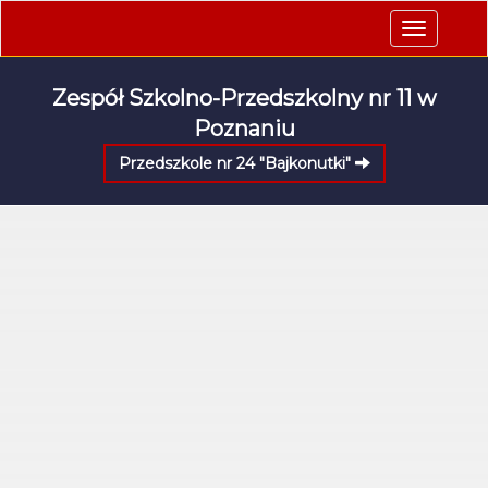
Toggle
navigatio
Zespół Szkolno-Przedszkolny nr 11 w
Poznaniu
Przedszkole nr 24 "Bajkonutki"